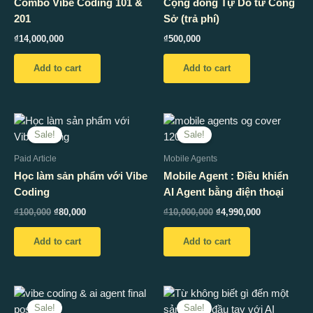
Combo Vibe Coding 101 &
Cộng đồng Tự Do từ Công
201
Sở (trả phí)
₫
14,000,000
₫
500,000
Add to cart
Add to cart
Original
Current
Original
Current
price
price
price
price
Sale!
Sale!
was:
is:
was:
is:
₫100,000.
₫80,000.
₫10,000,000.
₫4,990,000.
Paid Article
Mobile Agents
Học làm sản phẩm với Vibe
Mobile Agent : Điều khiển
Coding
AI Agent bằng điện thoại
₫
100,000
₫
80,000
₫
10,000,000
₫
4,990,000
Add to cart
Add to cart
Original
Current
Original
Current
price
price
price
price
Sale!
Sale!