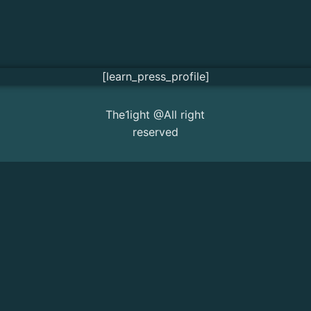
[learn_press_profile]
The1ight @All right
reserved